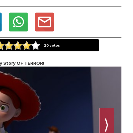
20
votos
y Story OF TERROR!
⟩