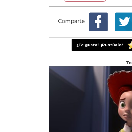
Comparte
¿Te gusta? ¡Puntúalo!
To