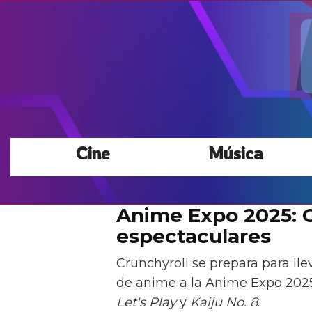
Cine
Música
Anime Expo 2025: C
espectaculares
Crunchyroll se prepara para lle
de anime a la Anime Expo 202
Let's Play
y
Kaiju No. 8
.