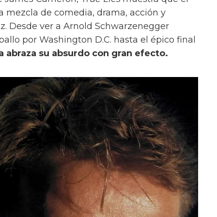
a mezcla de comedia, drama, acción y
vez. Desde ver a Arnold Schwarzenegger
aballo por Washington D.C. hasta el épico final
la abraza su absurdo con gran efecto.