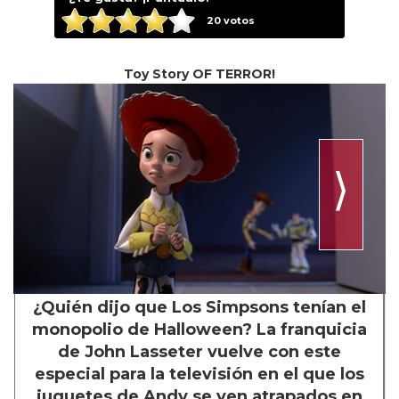
20
votos
Toy Story OF TERROR!
⟩
¿Quién dijo que Los Simpsons tenían el
monopolio de Halloween? La franquicia
de John Lasseter vuelve con este
especial para la televisión en el que los
juguetes de Andy se ven atrapados en