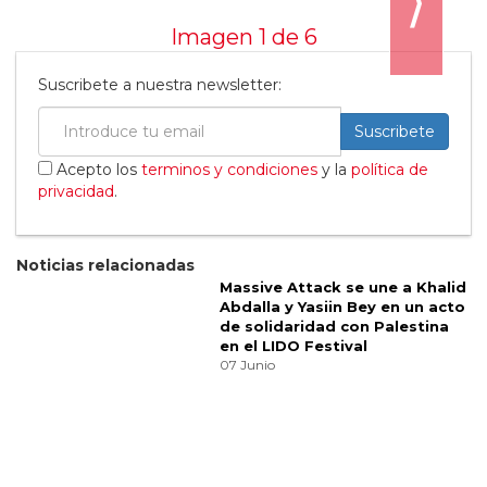
Massive Attack y Jamie xx también
organizaron su propio festival con LIDO el fin
de semana pasado (6 y 7 de junio), y London
Grammar cerrará el festival el 15 de junio.
En otras noticias, PinkPantheress
recientemente anunció una residencia en el
O2 Academy Brixton de Londres, donde
estará tocando durante dos noches el 18 y 19
de septiembre, bajo el título ‘An Evening With
PinkPantheress’.
Además, también fue anunciada para el área
Silver Hayes de Glastonbury 2025 junto a
Jungle, Confidence Man (DJ set) y Marie