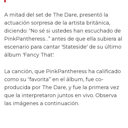
PinkPantheress sorprendió a sus fanáticos en
el set de The Dare en el Festival LIDO cuando
subió al escenario para interpretar 'Stateside'.
Observa las imágenes a continuación.
El momento tuvo lugar en Victoria Park ayer
(14 de junio), durante el festival de un día
curado por Charli XCX. Nombrado ‘Party Girl’,
el evento formó parte de LIDO, un nuevo
festival anunciado por primera vez en octubre.
Es organizado por AEG Presents, quienes
también organizan All Points East, BST Hyde
Park y Forwards.