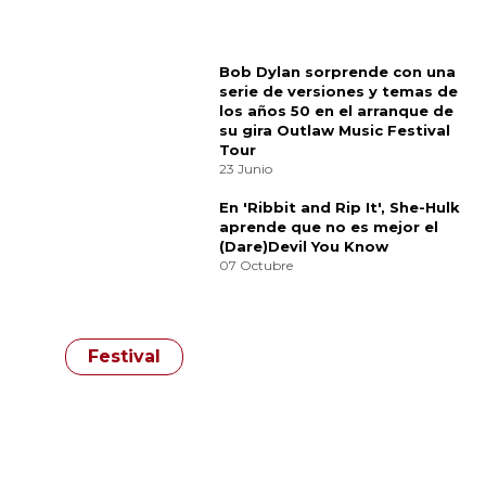
Davidson.
Categorías:
Música
Comparte
¿Te gusta? ¡Puntúalo!
12
votos
¡Este fin de semana no te pierdas el DCODE!