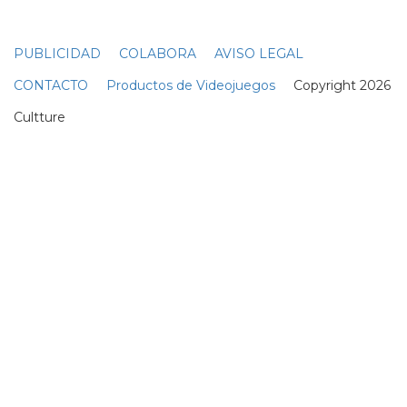
⟩
Imagen 1 de
6
Suscribete a nuestra newsletter:
Suscribete
Acepto los
terminos y condiciones
y la
política de
privacidad
.
Noticias relacionadas
Massive Attack se une a Khalid
Abdalla y Yasiin Bey en un acto
de solidaridad con Palestina
en el LIDO Festival
07 Junio