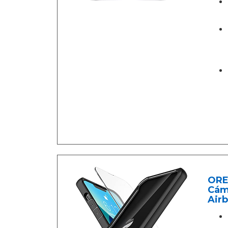
ORET
Cám
Airb