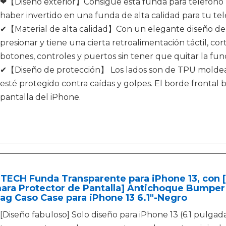
❤【Diseño exterior】Consigue esta funda para teléfono m
haber invertido en una funda de alta calidad para tu tel
✔【Material de alta calidad】Con un elegante diseño de co
presionar y tiene una cierta retroalimentación táctil, cort
botones, controles y puertos sin tener que quitar la fun
✔【Diseño de protección】 Los lados son de TPU molde
esté protegido contra caídas y golpes. El borde frontal
pantalla del iPhone.
ECH Funda Transparente para iPhone 13, con [2
ara Protector de Pantalla] Antichoque Bumper
ag Caso Case para iPhone 13 6.1"-Negro
[Diseño fabuloso] Solo diseño para iPhone 13 (6.1 pulgad