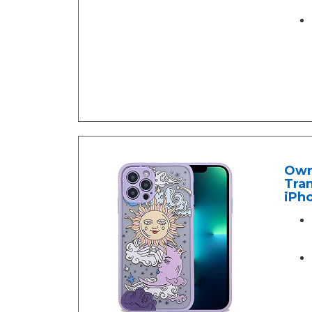
Own
Tran
iPho