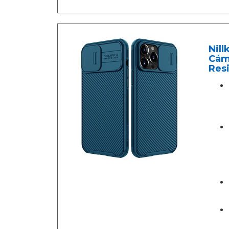
Nill
Cáma
Resi