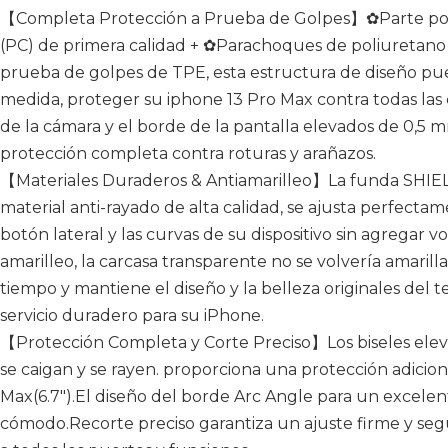
【Completa Protección a Prueba de Golpes】✿Parte post
(PC) de primera calidad + ✿Parachoques de poliuretano 
prueba de golpes de TPE, esta estructura de diseño pu
medida, proteger su iphone 13 Pro Max contra todas las 
de la cámara y el borde de la pantalla elevados de 0,5
protección completa contra roturas y arañazos.
【Materiales Duraderos & Antiamarilleo】La funda SHIEL
material anti-rayado de alta calidad, se ajusta perfecta
botón lateral y las curvas de su dispositivo sin agregar 
amarilleo, la carcasa transparente no se volvería amarill
tiempo y mantiene el diseño y la belleza originales del 
servicio duradero para su iPhone.
【Protección Completa y Corte Preciso】Los biseles eleva
se caigan y se rayen. proporciona una protección adicio
Max(6.7").El diseño del borde Arc Angle para un excelen
cómodo.Recorte preciso garantiza un ajuste firme y seguro