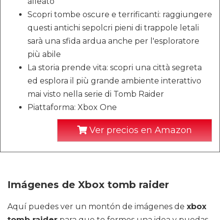
alleato
Scopri tombe oscure e terrificanti: raggiungere
questi antichi sepolcri pieni di trappole letali
sarà una sfida ardua anche per l'esploratore
più abile
La storia prende vita: scopri una città segreta
ed esplora il più grande ambiente interattivo
mai visto nella serie di Tomb Raider
Piattaforma: Xbox One
Ver precios en Amazon
Imágenes de Xbox tomb raider
Aquí puedes ver un montón de imágenes de
xbox
tomb raider
para que te formes una idea y puedas