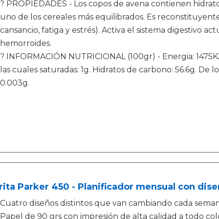
? PROPIEDADES - Los copos de avena contienen hidratos, p
uno de los cereales más equilibrados. Es reconstituyent
cansancio, fatiga y estrés). Activa el sistema digestivo ac
hemorroides.
? INFORMACIÓN NUTRICIONAL (100gr) - Energia: 1475KJ/35
las cuales saturadas: 1g. Hidratos de carbono: 56.6g. De los 
0.003g.
ita Parker 450 - Planificador mensual con dise
Cuatro diseños distintos que van cambiando cada sema
Papel de 90 grs con impresión de alta calidad a todo col