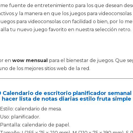
me fuente de entretenimiento para los que desean desca
tractivos y la manera en que los juegos para videoconsol
uegos para videoconsolas con facilidad o bien, por lo me
alla tu nuevo juego favorito en nuestra selección retro.
jor en
wow mensual
para el bienestar de juegos. Que se
o de los mejores sitios web de la red.
 Calendario de escritorio planificador semanal
 hacer lista de notas diarias estilo fruta simple
Estilo: calendario de mesa.
Uso: planificador.
Pantalla: calendario de papel.
Tamaño: L(255 x 75 x 210 mm), M (210 x 75 x 190 mm), S (1