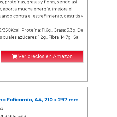
roteínas, grasas y fibras, siendo así
e, aporta mucha energía. (mejora el
tuando contra el estreñimiento, gastritis y
0Kcal, Proteína: 11.6g., Grasa: 5.3g. De
cuales azúcares: 1.2g., Fibra: 14.7g., Sal:
Ver precios en Amazon
no Foficornio, A4, 210 x 297 mm
na
or a una cara