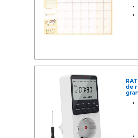
RAT
de r
gran