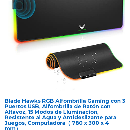
Blade Hawks RGB Alfombrilla Gaming con 3
Puertos USB, Alfombrilla de Ratón con
Altavoz, 15 Modos de Lluminación,
Resistente al Agua y Antideslizante para
Juegos, Computadora（ 780 x 300 x 4
mm）