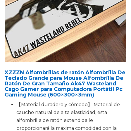
XZZZN Alfombrillas de ratón Alfombrilla De
Teclado Grande para Mouse Alfombrilla De
Ratón De Gran Tamaño Ak47 Wasteland
Csgo Gamer para Computadora Portátil Pc
Gaming Mouse (600×300×3mm)
【Material duradero y cómodo】 Material de
caucho natural de alta elasticidad, esta
alfombrilla de ratón extendida le
proporcionará la máxima comodidad con la