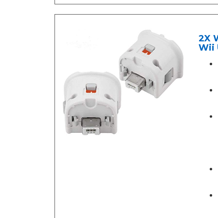
2X W
Wii