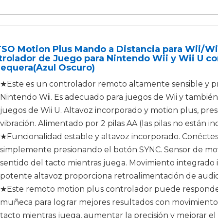
SO Motion Plus Mando a Distancia para Wii/Wi
rolador de Juego para Nintendo Wii y Wii U co
equera(Azul Oscuro)
★Este es un controlador remoto altamente sensible y pr
Nintendo Wii. Es adecuado para juegos de Wii y también
juegos de Wii U. Altavoz incorporado y motion plus, pre
vibración. Alimentado por 2 pilas AA (las pilas no están in
★Funcionalidad estable y altavoz incorporado. Conécte
simplemente presionando el botón SYNC. Sensor de mov
sentido del tacto mientras juega. Movimiento integrado i
potente altavoz proporciona retroalimentación de audio
★Este remoto motion plus controlador puede responde
muñeca para lograr mejores resultados con movimientos
tacto mientras juega, aumentar la precisión y mejorar el