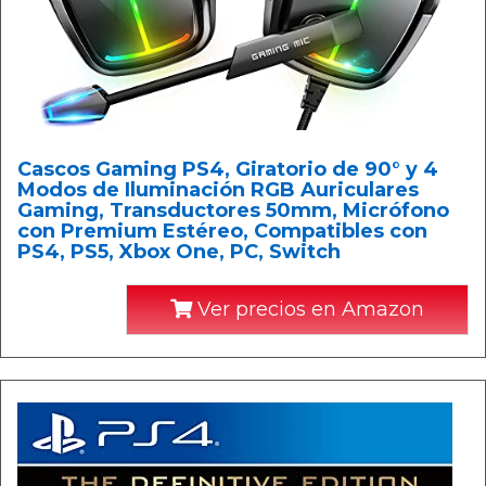
Cascos Gaming PS4, Giratorio de 90° y 4
Modos de Iluminación RGB Auriculares
Gaming, Transductores 50mm, Micrófono
con Premium Estéreo, Compatibles con
PS4, PS5, Xbox One, PC, Switch
Ver precios en Amazon