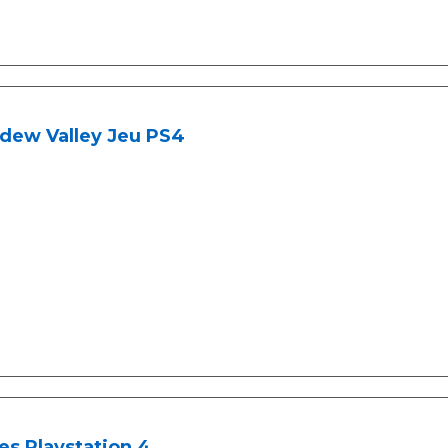
rdew Valley Jeu PS4
s Playstation 4