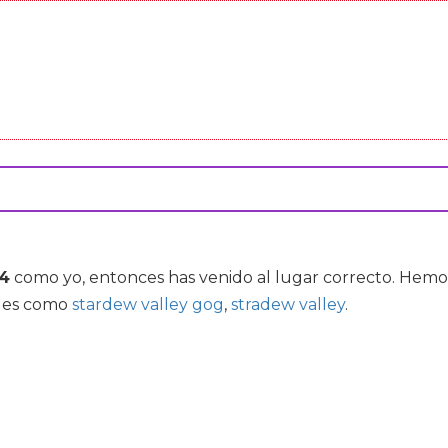
s4
como yo, entonces has venido al lugar correcto. Hem
ales como
stardew valley gog
,
stradew valley
.