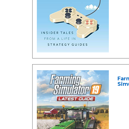
Far
Simu