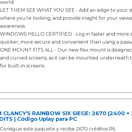
world.
LET THEM SEE WHAT YOU SEE - Add an edge to your str
where you’re looking, and provide insight for your view
awareness.
WINDOWS HELLO CERTIFIED - Log in faster and more secur
quicker, more secure and convenient than using a pass
ONE MOUNT FITS ALL - Our new flex mount is designed t
and curved screens, as it can be mounted underneath th
for built-in screens.
 CLANCY'S RAINBOW SIX SIEGE: 2670 (2400 + 
ITS | Código Uplay para PC
Consigue este paquete y recibe 2670 créditos R6.