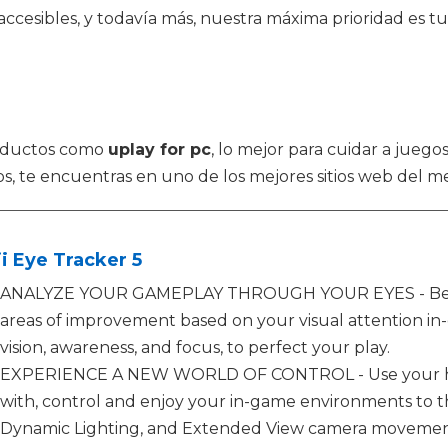
cesibles, y todavía más, nuestra máxima prioridad es tu 
roductos como
uplay for pc
, lo mejor para cuidar a jueg
s, te encuentras en uno de los mejores sitios web del m
i Eye Tracker 5
ANALYZE YOUR GAMEPLAY THROUGH YOUR EYES - Become
areas of improvement based on your visual attention in
vision, awareness, and focus, to perfect your play.
EXPERIENCE A NEW WORLD OF CONTROL - Use your he
with, control and enjoy your in-game environments to th
Dynamic Lighting, and Extended View camera movement,