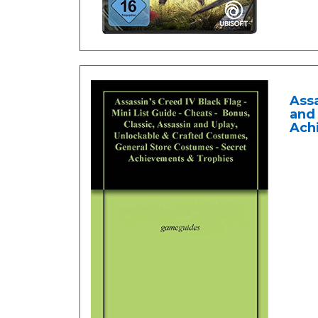
Assa
and 
Achi