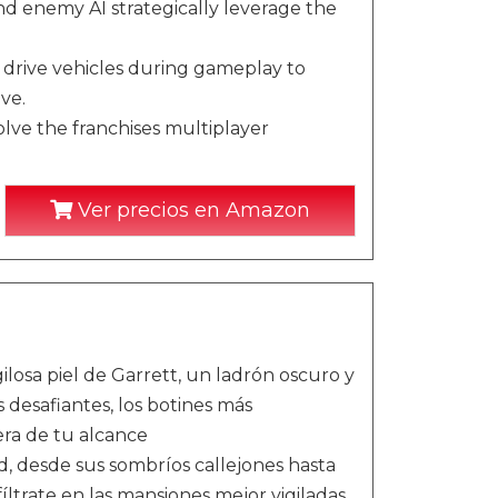
d enemy AI strategically leverage the
y, drive vehicles during gameplay to
ve.
lve the franchises multiplayer
Ver precios en Amazon
sa piel de Garrett, un ladrón oscuro y
s desafiantes, los botines más
era de tu alcance
, desde sus sombríos callejones hasta
fíltrate en las mansiones mejor vigiladas