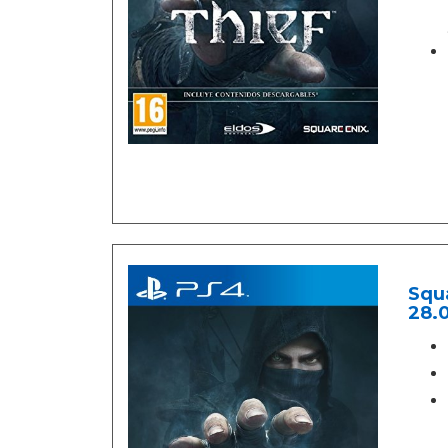
Squa
28.