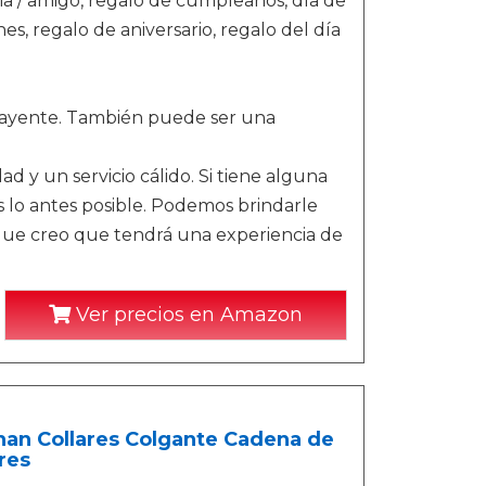
lia / amigo, regalo de cumpleaños, día de
es, regalo de aniversario, regalo del día
atrayente. También puede ser una
d y un servicio cálido. Si tiene alguna
lo antes posible. Podemos brindarle
o que creo que tendrá una experiencia de
Ver precios en Amazon
han Collares Colgante Cadena de
res