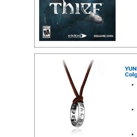
YUN
Col