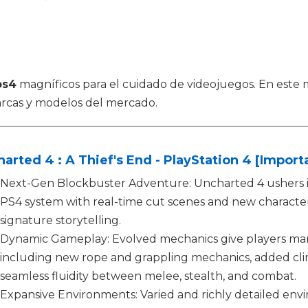
ps4
magníficos para el cuidado de videojuegos. En este
rcas y modelos del mercado.
arted 4 : A Thief's End - PlayStation 4 [Import
Next-Gen Blockbuster Adventure: Uncharted 4 ushers i
PS4 system with real-time cut scenes and new characte
signature storytelling.
Dynamic Gameplay: Evolved mechanics give players man
including new rope and grappling mechanics, added c
seamless fluidity between melee, stealth, and combat.
Expansive Environments: Varied and richly detailed en