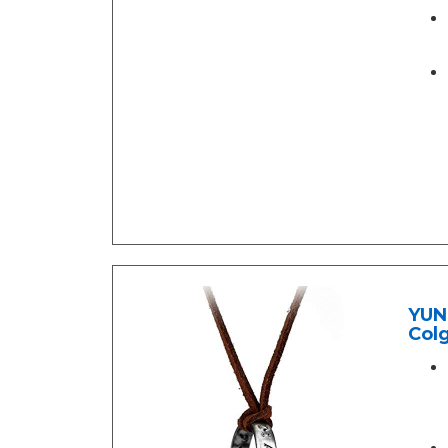
YUN
Col