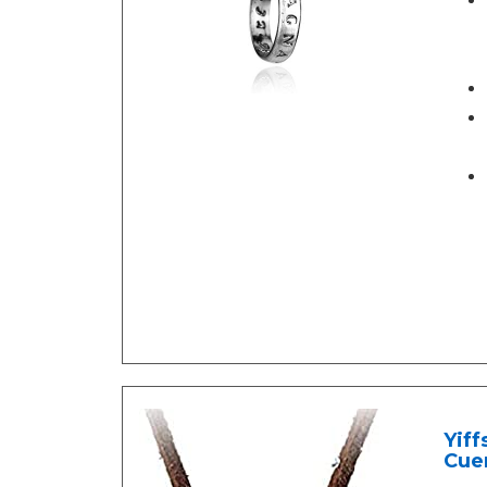
Yiff
Cue