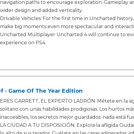
navigation paths to encourage exploration. Gameplay an
wider design and added verticality.
Drivable Vehicles: For the first time in Uncharted histor
make big moments even more spectacular and interacti
Uncharted Multiplayer Uncharted 4 will continue to evo
experience on PS4.
f - Game Of The Year Edition
ERES GARRETT, EL EXPERTO LADRÓN: Métete en la sigilo
solitario con unas habilidades prodigiosas. Los hurtos má
inaccesibles, los secretos mejor guardados: nada está fu
LA CIUDAD A TU DISPOSICIÓN: Explora la afligida Ciudad
lo alto de sus tejados. Cuélate en las casas adineradas, in