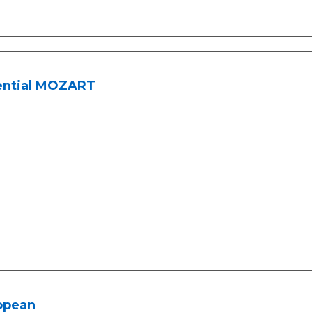
ential MOZART
opean