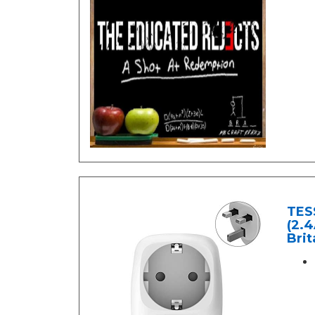
TESS
(2.4
Bri