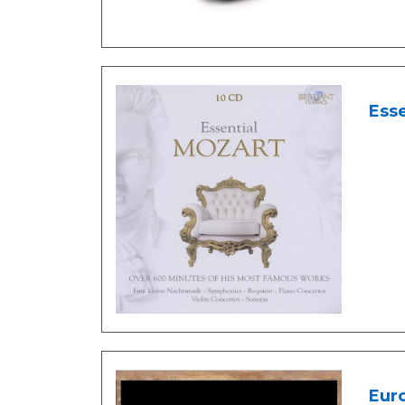
Ess
Eur