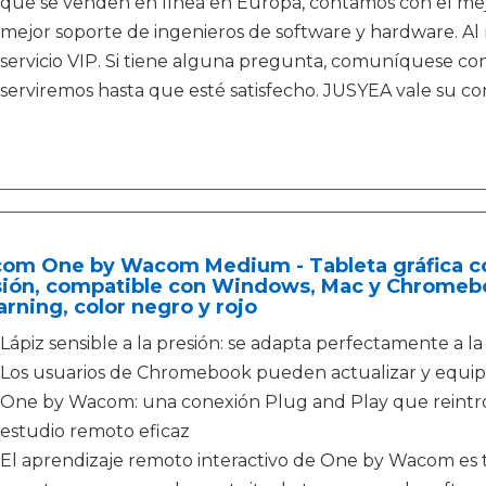
que se venden en línea en Europa, contamos con el mejor
mejor soporte de ingenieros de software y hardware. Al m
servicio VIP. Si tiene alguna pregunta, comuníquese con
serviremos hasta que esté satisfecho. JUSYEA vale su c
m One by Wacom Medium - Tableta gráfica con l
ión, compatible con Windows, Mac y Chromeboo
arning, color negro y rojo
Lápiz sensible a la presión: se adapta perfectamente a 
Los usuarios de Chromebook pueden actualizar y equipar
One by Wacom: una conexión Plug and Play que reintro
estudio remoto eficaz
El aprendizaje remoto interactivo de One by Wacom es t