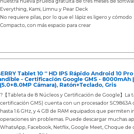
nuestra nueva prueba gratuita de tres meses de softwar
Everything, Kami, Limnu y Pear Deck
No requiere pilas, por lo que el lápiz es ligero y cómodo
Compacto, con más espacio para crear
RRY Tablet 10 '' HD IPS Rápido Android 10 Pro
ndible - Certificación Google GMS - 8000mAh | 
(5.0+8.0MP Cámara), Ratón+Teclado, Gris
?【Tableta de 8 Núcleos y Certificación de Google】La 
certificación GMS) cuenta con un procesador SC9863A d
hasta 1.6 GHz, y 4 GB de RAM equipados que permiten ini
operaciones sin problemas. Puede descargar muchas ap
WhatsApp, Facebook, Netflix, Google Meet, Choque de cl