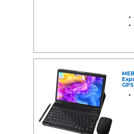
MEBE
Expa
GPS