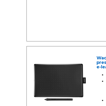
Waco
pres
e-le