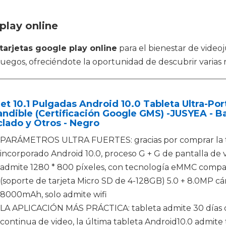
play online
tarjetas google play online
para el bienestar de video
uegos, ofreciéndote la oportunidad de descubrir varias 
et 10.1 Pulgadas Android 10.0 Tableta Ultra-Po
ndible (Certificación Google GMS) -JUSYEA - 
clado y Otros - Negro
PARÁMETROS ULTRA FUERTES: gracias por comprar la tab
incorporado Android 10.0, proceso G + G de pantalla de 
admite 1280 * 800 píxeles, con tecnología eMMC com
(soporte de tarjeta Micro SD de 4-128GB) 5.0 + 8.0MP cá
8000mAh, solo admite wifi
LA APLICACIÓN MÁS PRÁCTICA: tableta admite 30 días d
continua de video, la última tableta Android10.0 admite