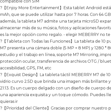
compatible con SIM
?【Enjoy More Entertainment】Esta tablet Android está
mAh, que se puede utilizar hasta por 7 horas. Con 64 G
además, la tableta M7 admite una tarjeta microSD expan
almacenar más de su música, fotos y aplicaciones favorit
es la mejor opción como regalo. - elegir MEBERRY no te
?【Tableta con Todas las Funciones】La tableta de 10 pu
M7 presenta una cámara doble (5 MP + 8 MP) y 1280 * 800
estudio y el trabajo en línea, soporte M7 Mirroring, impr
protección ocular, transferencia de archivos OTG / blue
accesibilidad, GPS, FM, etc
?【Exquist Design】La tableta táctil MEBERRY M7 de 10 
vidrio curvo 2.5D que brinda una imagen más brillante y c
21:13. Es un cuerpo delgado con un diseño de cuerpo d
una apariencia exquisita y un toque cómodo. Puedes ll
quieras ir
?【Prioridad del Cliente】Gracias por comprar nuestro p