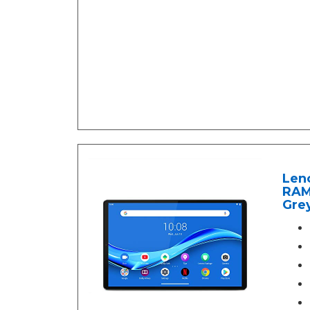
Leno
RAM,
Gre