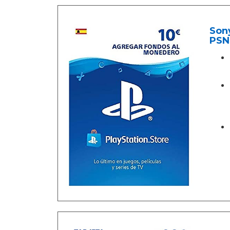
Sony
PSN