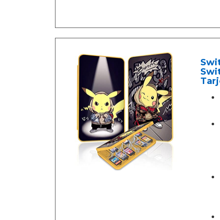
Swi
Swit
Tarj