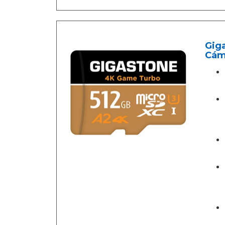
Gig
Cáma