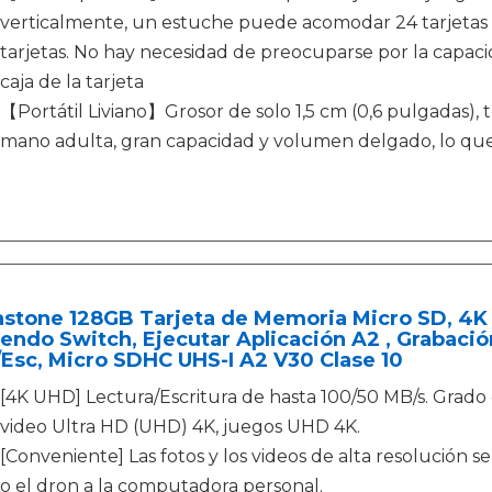
verticalmente, un estuche puede acomodar 24 tarjetas d
tarjetas. No hay necesidad de preocuparse por la capac
caja de la tarjeta
【Portátil Liviano】Grosor de solo 1,5 cm (0,6 pulgadas),
mano adulta, gran capacidad y volumen delgado, lo que 
astone 128GB Tarjeta de Memoria Micro SD, 4K
endo Switch, Ejecutar Aplicación A2 , Grabaci
Esc, Micro SDHC UHS-I A2 V30 Clase 10
[4K UHD] Lectura/Escritura de hasta 100/50 MB/s. Grado
video Ultra HD (UHD) 4K, juegos UHD 4K.
[Conveniente] Las fotos y los videos de alta resolución s
o el dron a la computadora personal.