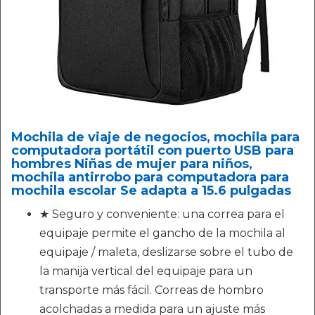
Mochila de viaje de negocios, mochila para
computadora portátil con puerto USB para
hombres Niñas de mujer para niños,
mochila antirrobo para computadora para
mochila escolar Se adapta a 15.6 pulgadas
★ Seguro y conveniente: una correa para el
equipaje permite el gancho de la mochila al
equipaje / maleta, deslizarse sobre el tubo de
la manija vertical del equipaje para un
transporte más fácil. Correas de hombro
acolchadas a medida para un ajuste más