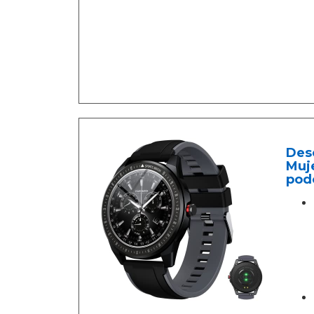
Desc
Muje
pod