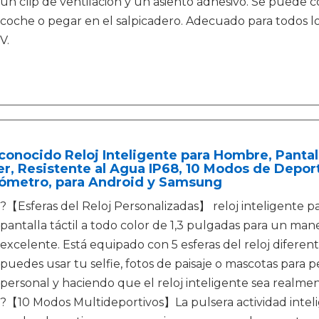
un clip de ventilación y un asiento adhesivo. Se puede c
coche o pegar en el salpicadero. Adecuado para todos l
V.
onocido Reloj Inteligente para Hombre, Pantalla
r, Resistente al Agua IP68, 10 Modos de Deport
ómetro, para Android y Samsung
?【Esferas del Reloj Personalizadas】 reloj inteligente
pantalla táctil a todo color de 1,3 pulgadas para un mane
excelente. Está equipado con 5 esferas del reloj difere
puedes usar tu selfie, fotos de paisaje o mascotas para pe
personal y haciendo que el reloj inteligente sea realmen
?【10 Modos Multideportivos】La pulsera actividad inteli