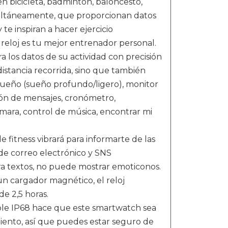
n bicicleta, bádminton, baloncesto,
imultáneamente, que proporcionan datos
y te inspiran a hacer ejercicio
e reloj es tu mejor entrenador personal.
 los datos de su actividad con precisión
istancia recorrida, sino que también
sueño (sueño profundo/ligero), monitor
ción de mensajes, cronómetro,
ámara, control de música, encontrar mi
fitness vibrará para informarte de las
 de correo electrónico y SNS
a textos, no puede mostrar emoticonos.
n cargador magnético, el reloj
de 2,5 horas.
e IP68 hace que este smartwatch sea
iento, así que puedes estar seguro de