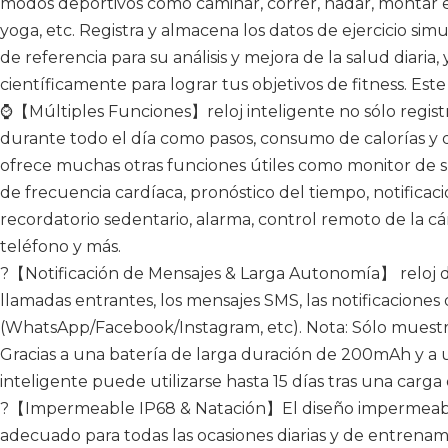
modos deportivos como caminar, correr, nadar, montar e
yoga, etc. Registra y almacena los datos de ejercicio s
de referencia para su análisis y mejora de la salud diaria, 
científicamente para lograr tus objetivos de fitness. Est
⌚【Múltiples Funciones】reloj inteligente no sólo registra
durante todo el día como pasos, consumo de calorías y d
ofrece muchas otras funciones útiles como monitor de 
de frecuencia cardíaca, pronóstico del tiempo, notifica
recordatorio sedentario, alarma, control remoto de la c
teléfono y más.
?【Notificación de Mensajes & Larga Autonomía】 reloj de 
llamadas entrantes, los mensajes SMS, las notificaciones
(WhatsApp/Facebook/Instagram, etc). Nota: Sólo muestr
Gracias a una batería de larga duración de 200mAh y a u
inteligente puede utilizarse hasta 15 días tras una carga 
?【Impermeable IP68 & Natación】El diseño impermeabl
adecuado para todas las ocasiones diarias y de entrenam