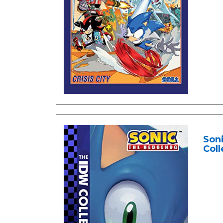
Son
Coll