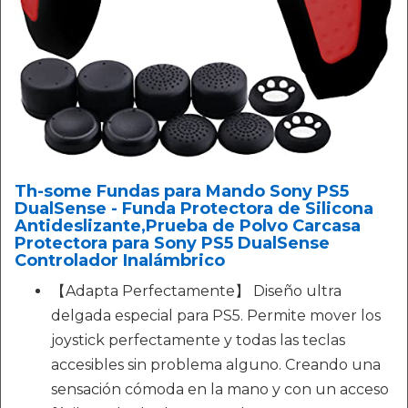
Th-some Fundas para Mando Sony PS5
DualSense - Funda Protectora de Silicona
Antideslizante,Prueba de Polvo Carcasa
Protectora para Sony PS5 DualSense
Controlador Inalámbrico
【Adapta Perfectamente】 Diseño ultra
delgada especial para PS5. Permite mover los
joystick perfectamente y todas las teclas
accesibles sin problema alguno. Creando una
sensación cómoda en la mano y con un acceso