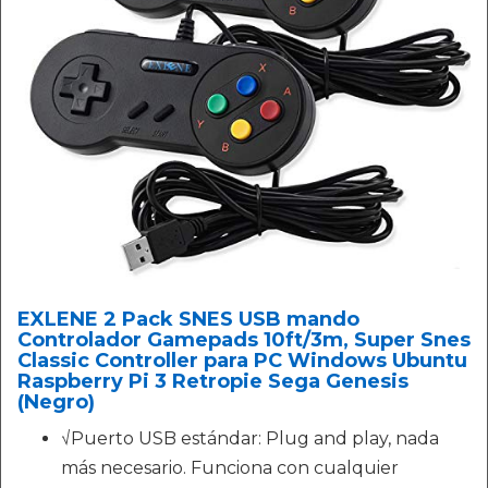
EXLENE 2 Pack SNES USB mando
Controlador Gamepads 10ft/3m, Super Snes
Classic Controller para PC Windows Ubuntu
Raspberry Pi 3 Retropie Sega Genesis
(Negro)
√Puerto USB estándar: Plug and play, nada
más necesario. Funciona con cualquier