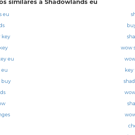
os similares a Shadowlands eu
s eu
s
ds
bu
 key
sh
key
wow s
key eu
wow
 eu
key
 buy
shad
ds
wow
ow
sh
nges
wow
ch