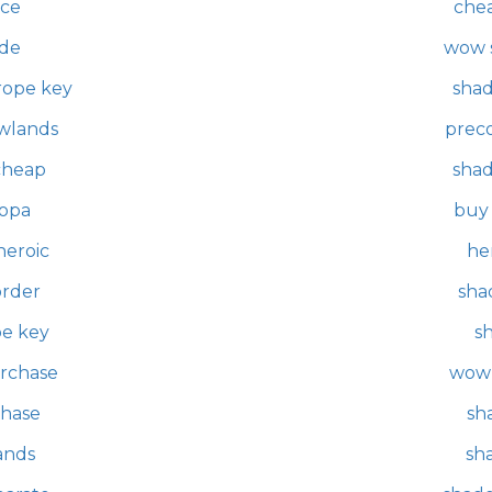
ice
che
de
wow 
rope key
sha
owlands
prec
cheap
sha
opa
buy
eroic
he
order
sha
e key
s
rchase
wow 
hase
sh
ands
sh