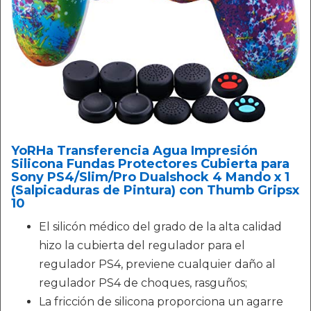
YoRHa Transferencia Agua Impresión
Silicona Fundas Protectores Cubierta para
Sony PS4/Slim/Pro Dualshock 4 Mando x 1
(Salpicaduras de Pintura) con Thumb Gripsx
10
El silicón médico del grado de la alta calidad
hizo la cubierta del regulador para el
regulador PS4, previene cualquier daño al
regulador PS4 de choques, rasguños;
La fricción de silicona proporciona un agarre