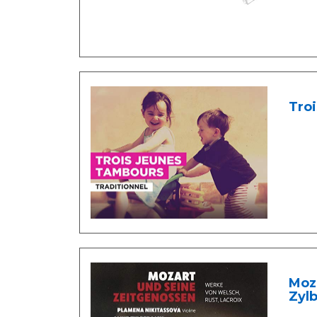
Troi
Moza
Zylb