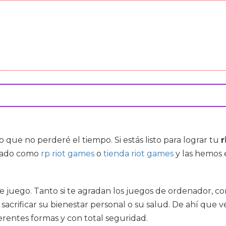
que no perderé el tiempo. Si estás listo para lograr tu
r
rcado como
rp riot games
o
tienda riot games
y las hemos 
.
 juego. Tanto si te agradan los juegos de ordenador, c
in sacrificar su bienestar personal o su salud. De ahí q
erentes formas y con total seguridad.