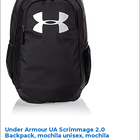
Under Armour UA Scrimmage 2.0
Backpack, mochila unisex, mochila