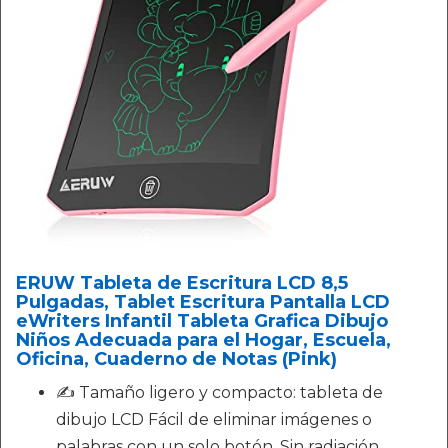
ERUW Tableta de Escritura LCD 8,5
Pulgadas, Tablet Escritura Pantalla LCD
eWriters Infantil Tableta Grafica Dibujo
Niños Adecuada para el Hogar, Escuela,
Oficina, Cuaderno de Notas (Pink)
✍ Tamaño ligero y compacto: tableta de
dibujo LCD Fácil de eliminar imágenes o
palabras con un solo botón. Sin radiación