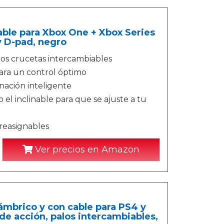
able para Xbox One + Xbox Series
y D-pad, negro
 dos crucetas intercambiables
ara un control óptimo
ación inteligente
 el inclinable para que se ajuste a tu
 reasignables
Ver precios en Amazon
mbrico y con cable para PS4 y
e acción, palos intercambiables,