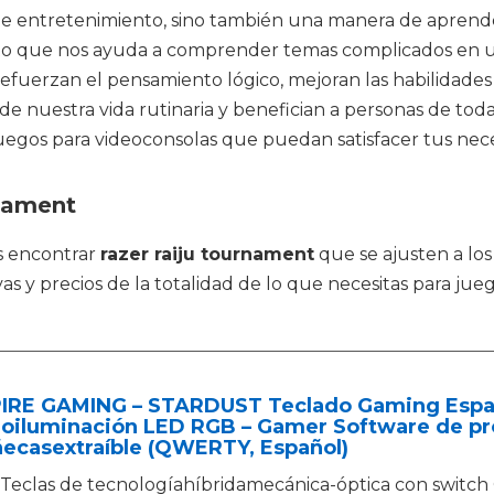
e entretenimiento, sino también una manera de aprender,
o que nos ayuda a comprender temas complicados en un
 refuerzan el pensamiento lógico, mejoran las habilidade
de nuestra vida rutinaria y benefician a personas de tod
 juegos para videoconsolas que puedan satisfacer tus nec
rnament
s encontrar
razer raiju tournament
que se ajusten a lo
s y precios de la totalidad de lo que necesitas para j
IRE GAMING – STARDUST Teclado Gaming Españo
roiluminación LED RGB – Gamer Software de pr
ecasextraíble (QWERTY, Español)
Teclas de tecnologíahíbridamecánica-óptica con swit