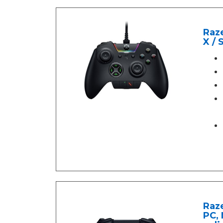
Raze
X / 
Raz
PC, 