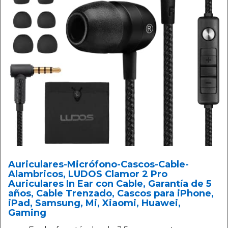
Auriculares-Micrófono-Cascos-Cable-
Alambricos, LUDOS Clamor 2 Pro
Auriculares In Ear con Cable, Garantía de 5
años, Cable Trenzado, Cascos para iPhone,
iPad, Samsung, Mi, Xiaomi, Huawei,
Gaming