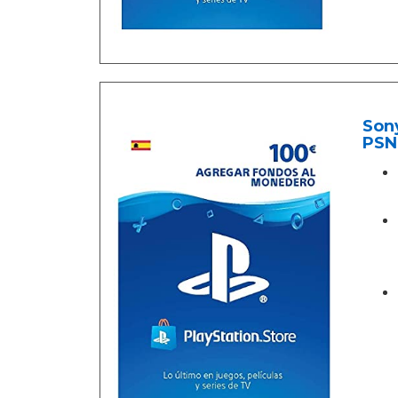
Sony
PSN