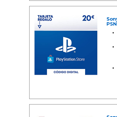
Sony
PSN