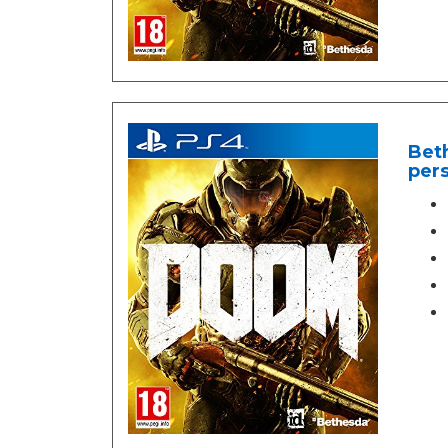
Beth
pers