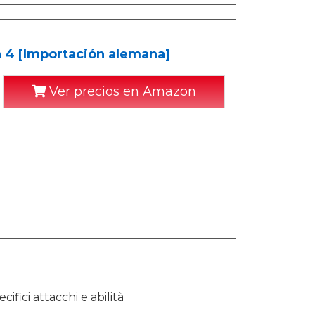
n 4 [Importación alemana]
Ver precios en Amazon
fici attacchi e abilità