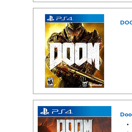
DOOM
Doom