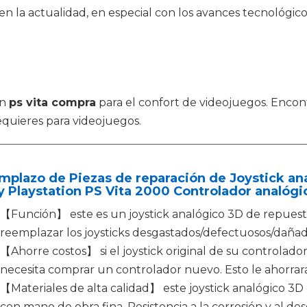
la actualidad, en especial con los avances tecnológicos
en
ps vita compra
para el confort de videojuegos. Encont
equieres para videojuegos.
plazo de Piezas de reparación de Joystick ana
 Playstation PS Vita 2000 Controlador analógi
【Función】 este es un joystick analógico 3D de repuest
reemplazar los joysticks desgastados/defectuosos/daña
【Ahorre costos】 si el joystick original de su controlad
necesita comprar un controlador nuevo. Esto le ahorrar
【Materiales de alta calidad】 este joystick analógico 3D 
con mano de obra fina. Resistencia a la corrosión y al de