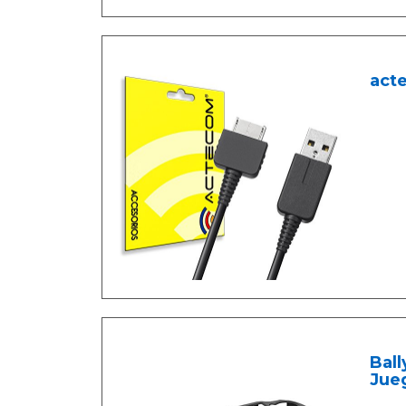
act
Ball
Jue