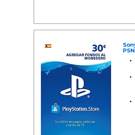
Sony
PSN