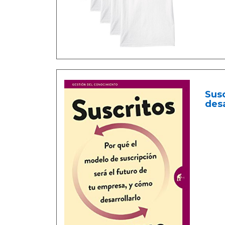
Susc
desa