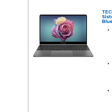
TEC
Sis
Blu