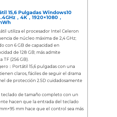
til 15,6 Pulgadas Windows10
0, 2.4GHz，4K，1920×1080，
0mWh
l utiliza el procesador Intel Celeron
cuencia de núcleo máxima de 2,4 GHz;
pado con 6 GB de capacidad en
cidad de 128 GB; más admite
a TF (256 GB).
Ligero：Portátil 15,6 pulgadas con una
tienen claros, fáciles de seguir el drama
panel de protección 2.5D cuidadosamente
 teclado de tamaño completo con un
nte hacen que la entrada del teclado
40 mm×95 mm hace que el control sea más