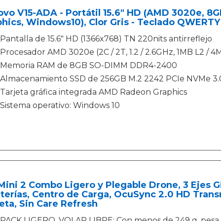
ovo V15-ADA - Portátil 15.6" HD (AMD 3020e, 
hics, Windows10), Clor Gris - Teclado QWERTY
Pantalla de 15.6" HD (1366x768) TN 220nits antirreflejo
Procesador AMD 3020e (2C / 2T, 1.2 / 2.6GHz, 1MB L2 / 4
Memoria RAM de 8GB SO-DIMM DDR4-2400
Almacenamiento SSD de 256GB M.2 2242 PCIe NVMe 3.
Tarjeta gráfica integrada AMD Radeon Graphics
Sistema operativo: Windows 10
Mini 2 Combo Ligero y Plegable Drone, 3 Ejes 
terías, Centro de Carga, OcuSync 2.0 HD Transm
eta, Sin Care Refresh
PACK LIGERO, VOLAR LIBRE: Con menos de 249 g, pesa 