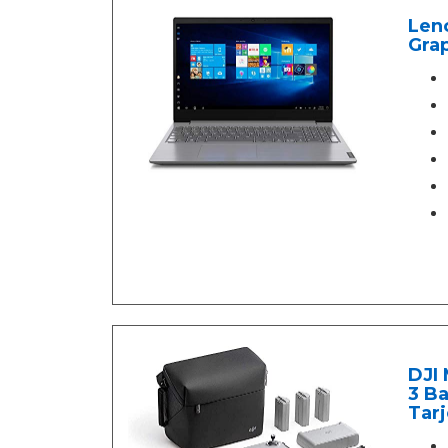
Len
Grap
DJI 
3 Ba
Tarj