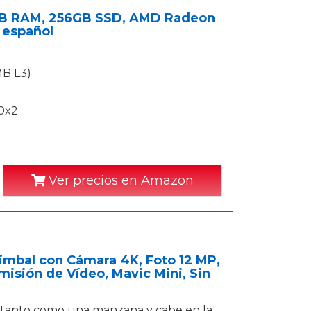
8GB RAM, 256GB SSD, AMD Radeon
 español
MB L3)
0x2
Ver precios en Amazon
Gimbal con Cámara 4K, Foto 12 MP,
isión de Vídeo, Mavic Mini, Sin
tanto como una manzana y cabe en la