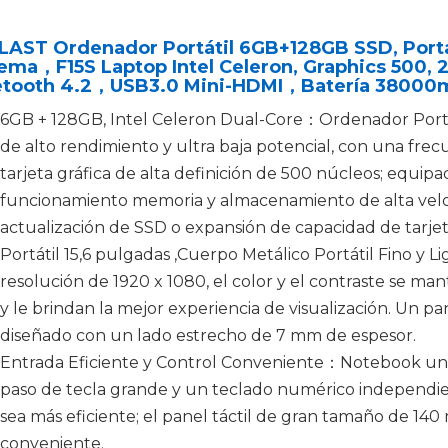
LAST Ordenador Portátil 6GB+128GB SSD, Portá
tema，F15S Laptop Intel Celeron, Graphics 50
etooth 4.2，USB3.0 Mini-HDMI，Batería 3800
6GB + 128GB, Intel Celeron Dual-Core：Ordenador Portáti
de alto rendimiento y ultra baja potencial, con una fre
tarjeta gráfica de alta definición de 500 núcleos; equi
funcionamiento memoria y almacenamiento de alta velo
actualización de SSD o expansión de capacidad de tarjet
Portátil 15,6 pulgadas ,Cuerpo Metálico Portátil Fino y 
resolución de 1920 x 1080, el color y el contraste se man
y le brindan la mejor experiencia de visualización. Un 
diseñado con un lado estrecho de 7 mm de espesor.
Entrada Eficiente y Control Conveniente：Notebook un
paso de tecla grande y un teclado numérico independie
sea más eficiente; el panel táctil de gran tamaño de 1
conveniente.