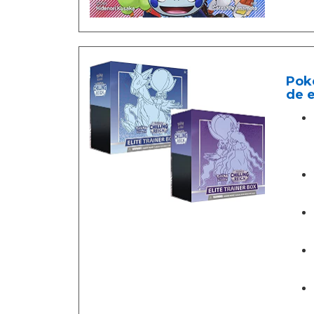
Poke
de 