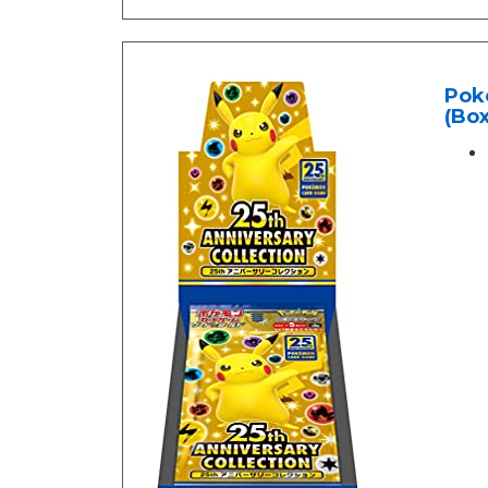
Pok
(Box