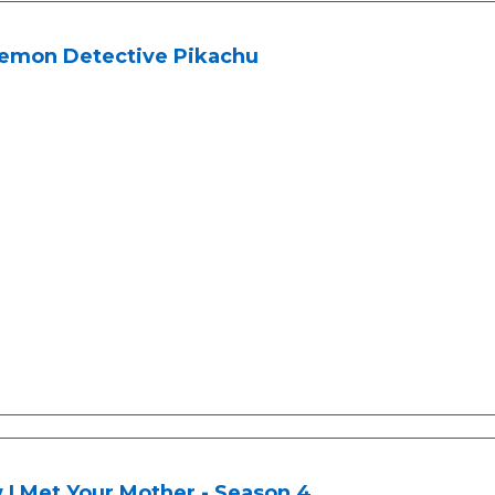
emon Detective Pikachu
I Met Your Mother - Season 4