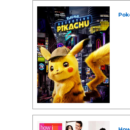
Pok
How 