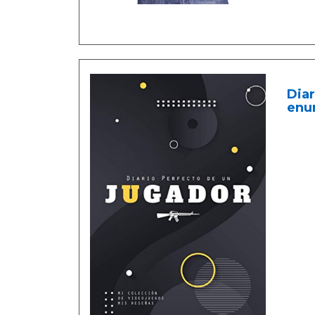
Diar
enum