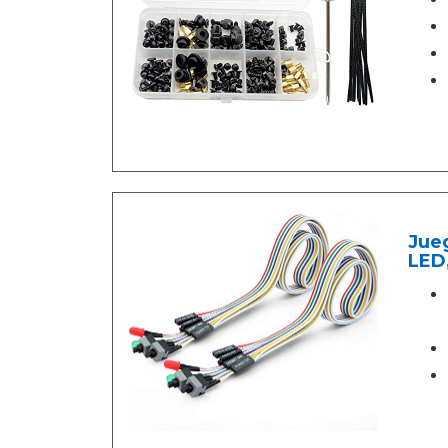
Jueg
LED,