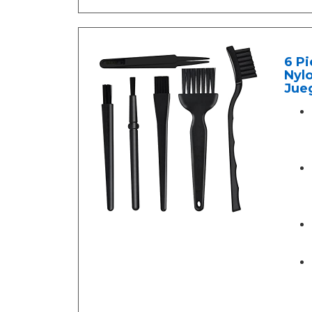
6 Pi
Nylo
Jueg