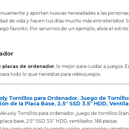
nuamente y aportan nuevas necesidades a las personas q
dad de vida y hacen tus días mucho más entretenidos!. 
ego favorito. Por servirnos de un ejemplo, alivia el estr
nador
o
placas de ordenador
, lo mejor para cuidar a juegos.
para todo lo que necesitas para videojuegos.
ly Tornillos para Ordenador, Juego de Tornillo
ción de la Placa Base, 2.5'' SSD 3.5'' HDD, Ventil
Akuoly Tornillos para ordenador, juego de tornillos Stand
placa base, 2.5'' SSD 3.5'' HDD, ventilador, 166 piezas
Uso: conjunto para la construcción, reparación y mant