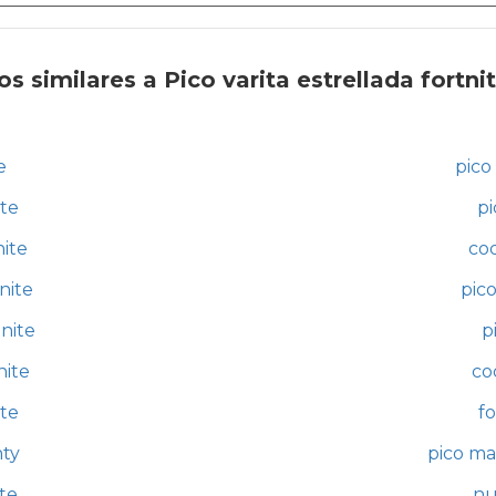
 similares a Pico varita estrellada fortni
e
pico 
ite
pi
nite
cod
nite
pico
tnite
p
nite
co
ite
fo
nty
pico ma
ite
nu