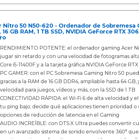
 Nitro 50 N50-620 - Ordenador de Sobremesa Ga
 16 GB RAM, 1 TB SSD, NVIDIA GeForce RTX 306
ro
RENDIMIENTO POTENTE: el ordenador gaming Acer Nitr
jugar sin retardo y con una velocidad de fotogramas alta
Core i5-11400F y a la tarjeta gráfica NVIDIA GeForce RT
PC GAMER: con el PC Sobremesa Gaming Nitro 50 puedes 
gracias a la RAM de 16 GB DDR4, ampliable hasta 64 GB
velocidad para juegos, vídeos y más, con la SSD de 1 TB
CONECTIVIDAD RÁPIDA: el Wi-Fi 6 de alta velocidad y 
tu ping bajo; decide qué aplicaciones tienen prioridad o
opciones de reducción de latencia en el Gaming
AUDIO INCREÍBLE: con DTS:X Ultra puedes convertir cua
en un avanzado sistema de sonido envolvente 360° que te