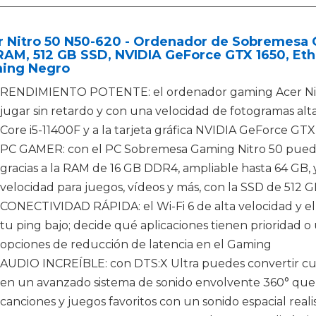
 Nitro 50 N50-620 - Ordenador de Sobremesa Ga
AM, 512 GB SSD, NVIDIA GeForce GTX 1650, Ethe
ing Negro
RENDIMIENTO POTENTE: el ordenador gaming Acer Nitr
jugar sin retardo y con una velocidad de fotogramas alta
Core i5-11400F y a la tarjeta gráfica NVIDIA GeForce GTX
PC GAMER: con el PC Sobremesa Gaming Nitro 50 puedes 
gracias a la RAM de 16 GB DDR4, ampliable hasta 64 GB
velocidad para juegos, vídeos y más, con la SSD de 512 
CONECTIVIDAD RÁPIDA: el Wi-Fi 6 de alta velocidad y 
tu ping bajo; decide qué aplicaciones tienen prioridad o
opciones de reducción de latencia en el Gaming
AUDIO INCREÍBLE: con DTS:X Ultra puedes convertir cua
en un avanzado sistema de sonido envolvente 360° que te
canciones y juegos favoritos con un sonido espacial reali