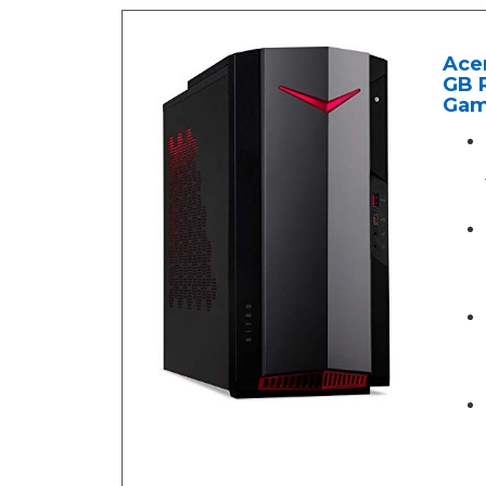
Acer
GB R
Gam