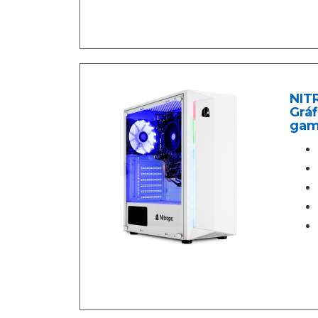
NITR
Gráf
gami