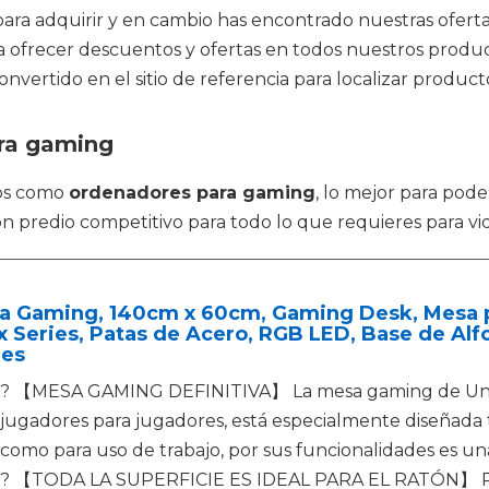
ra adquirir y en cambio has encontrado nuestras ofertas
 ofrecer descuentos y ofertas en todos nuestros product
ertido en el sitio de referencia para localizar product
ara gaming
tos como
ordenadores para gaming
, lo mejor para pod
con predio competitivo para todo lo que requieres para v
a Gaming, 140cm x 60cm, Gaming Desk, Mesa p
 Series, Patas de Acero, RGB LED, Base de Alfo
les
? 【MESA GAMING DEFINITIVA】 La mesa gaming de Unicv
jugadores para jugadores, está especialmente diseñada 
como para uso de trabajo, por sus funcionalidades es u
? 【TODA LA SUPERFICIE ES IDEAL PARA EL RATÓN】 Para f