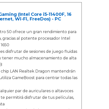
ming (Intel Core i5-11400F, 16
rnet, Wi-Fi, FreeDos) - PC
o 50 ofrece un gran rendimiento para
, gracias al potente procesador Intel
 1650
disfrutar de sesiones de juego fluidas
, y tener mucho almacenamiento de alta
GB
el chip LAN Realtek Dragon mantendrán
 utiliza GameBoost para centrar todas las
lquier par de auriculares o altavoces
 permitirá disfrutar de tus películas,
sta