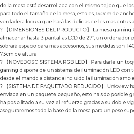
de la mesa está desarrollada con el mismo tejido que la
para todo el tamaño de la mesa, esto es, 140cm de anc
verdadera locura que hará las delicias de los mas entusi
? 【DIMENSIONES DEL PRODUCTO】 La mesa gaming Unic
almacenar hasta 3 pantallas LCD de 27", un ordenador po
sobrará espacio para más accesorios, sus medidas son: 
73cm de altura
? 【NOVEDOSO SISTEMA RGB LED】 Para darle un toque
gaming dispone de un sistema de iluminación LED con 
desde el mando a distancia incluido la iluminación a
? 【SISTEMA DE PAQUETADO REDUCIDO】 Unicview ha 
enviada en un paquete pequeño, esto ha sido posible graci
ha posibilitado a su vez el refuerzo gracias a su doble v
aseguraremos toda la base de la mesa para un peso supe