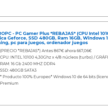
OPC - PC Gamer Plus *REBAJAS* (CPU Intel 10100
ica Geforce, SSD 480GB, Ram 16GB, Windows 10
ng, pc para juegos, ordenador juegos
(PRECIO *REBAJAS*) Antes 867€ ahora 667,06€
CPU: INTEL 10100 4,30Ghz x 4/8 núcleos (turbo) / GRÁF
RAM: 16 Gb 2400 MHZ DDR4
SSD: 480GB SATA3
* Producto 100% Europeo* Windows 10 de 64 bits (licenci
Premium