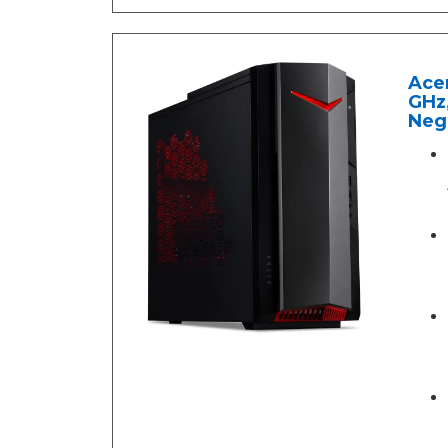
Acer
GHz,
Neg