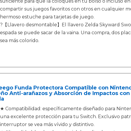
suficiente para que la coloques en tu bolso o incluso en
compartir sus juegos favoritos con otros en cualquier 
hermoso estuche para tarjetas de juego.
?【Llavero desmontable】El llavero Zelda Skyward Swor
espada se puede sacar de la vaina. Una compra, dos plac
sea más colorido.
eego Funda Protectora Compatible con Nintend
ño Anti-arañazos y Absorción de Impactos con 2
da
★ Compatibilidad: específicamente diseñado para Nint
una excelente protección para tu Switch. Exclusivo pa
interruptor se vea más vívido y distintivo.