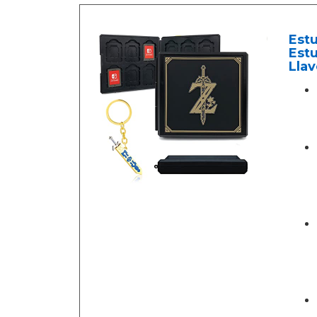
Estu
Est
Llav