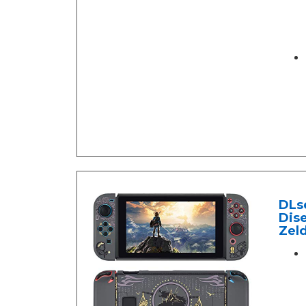
DLs
Dise
Zel