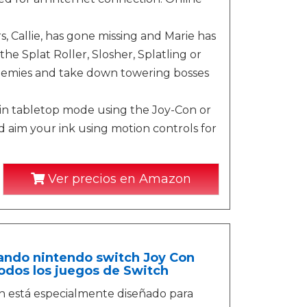
, Callie, has gone missing and Marie has
he Splat Roller, Slosher, Splatling or
enemies and take down towering bosses
 in tabletop mode using the Joy-Con or
d aim your ink using motion controls for
Ver precios en Amazon
ndo nintendo switch Joy Con
odos los juegos de Switch
 está especialmente diseñado para