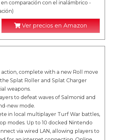
en comparación con el inalámbrico -
ación)
Ver precios en Amazon
 action, complete with a new Roll move
 the Splat Roller and Splat Charger
ial weapons.
yers to defeat waves of Salmonid and
rand-new mode.
pete in local multiplayer Turf War battles,
top modes. Up to 10 docked Nintendo
nnect via wired LAN, allowing players to
ed for an internet connection. Online