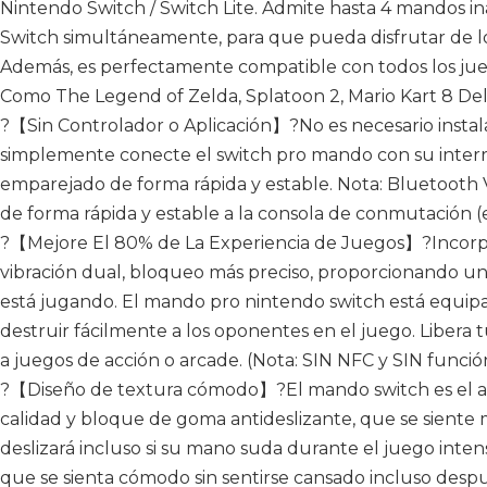
Nintendo Switch / Switch Lite. Admite hasta 4 mandos i
Switch simultáneamente, para que pueda disfrutar de los
Además, es perfectamente compatible con todos los ju
Como The Legend of Zelda, Splatoon 2, Mario Kart 8 Del
?【Sin Controlador o Aplicación】?No es necesario instala
simplemente conecte el switch pro mando con su inter
emparejado de forma rápida y estable. Nota: Bluetooth 
de forma rápida y estable a la consola de conmutación (e
?【Mejore El 80% de La Experiencia de Juegos】?Incorpor
vibración dual, bloqueo más preciso, proporcionando u
está jugando. El mando pro nintendo switch está equip
destruir fácilmente a los oponentes en el juego. Libera 
a juegos de acción o arcade. (Nota: SIN NFC y SIN función
?【Diseño de textura cómodo】?El mando switch es el ag
calidad y bloque de goma antideslizante, que se sient
deslizará incluso si su mano suda durante el juego int
que se sienta cómodo sin sentirse cansado incluso des