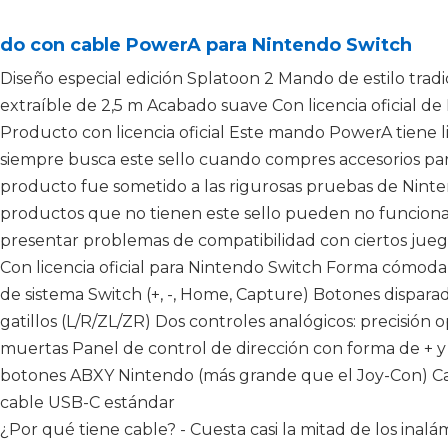
do con cable PowerA para Nintendo Switch
Diseño especial edición Splatoon 2 Mando de estilo trad
extraíble de 2,5 m Acabado suave Con licencia oficial d
Producto con licencia oficial Este mando PowerA tiene li
siempre busca este sello cuando compres accesorios pa
producto fue sometido a las rigurosas pruebas de Ninte
productos que no tienen este sello pueden no funcion
presentar problemas de compatibilidad con ciertos jueg
Con licencia oficial para Nintendo Switch Forma cómoda 
de sistema Switch (+, -, Home, Capture) Botones dispara
gatillos (L/R/ZL/ZR) Dos controles analógicos: precisión 
muertas Panel de control de dirección con forma de + y 
botones ABXY Nintendo (más grande que el Joy-Con) Ca
cable USB-C estándar
¿Por qué tiene cable? - Cuesta casi la mitad de los inalám