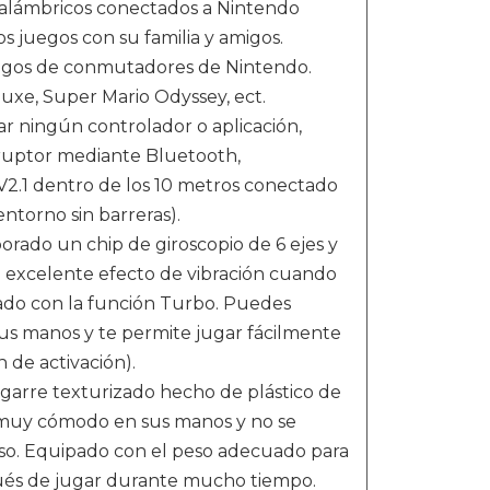
nalámbricos conectados a Nintendo
 juegos con su familia y amigos.
egos de conmutadores de Nintendo.
uxe, Super Mario Odyssey, ect.
r ningún controlador o aplicación,
ruptor mediante Bluetooth,
V2.1 dentro de los 10 metros conectado
ntorno sin barreras).
ado un chip de giroscopio de 6 ejes y
n excelente efecto de vibración cuando
ado con la función Turbo. Puedes
tus manos y te permite jugar fácilmente
 de activación).
arre texturizado hecho de plástico de
e muy cómodo en sus manos y no se
enso. Equipado con el peso adecuado para
pués de jugar durante mucho tiempo.