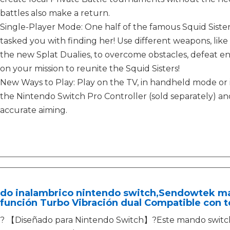
battles also make a return.
Single-Player Mode: One half of the famous Squid Sisters
tasked you with finding her! Use different weapons, like t
the new Splat Dualies, to overcome obstacles, defeat 
on your mission to reunite the Squid Sisters!
New Ways to Play: Play on the TV, in handheld mode or
the Nintendo Switch Pro Controller (sold separately) an
accurate aiming.
do inalambrico nintendo switch,Sendowtek ma
función Turbo Vibración dual Compatible con t
? 【Diseñado para Nintendo Switch】?Este mando switch