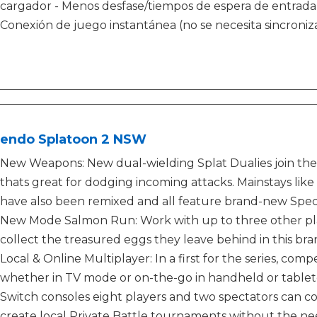
cargador - Menos desfase/tiempos de espera de entrada 
Conexión de juego instantánea (no se necesita sincroniz
tendo Splatoon 2 NSW
New Weapons: New dual-wielding Splat Dualies join the
thats great for dodging incoming attacks. Mainstays like
have also been remixed and all feature brand-new Spec
New Mode Salmon Run: Work with up to three other pla
collect the treasured eggs they leave behind in this b
Local & Online Multiplayer: In a first for the series, com
whether in TV mode or on-the-go in handheld or table
Switch consoles eight players and two spectators can co
create local Private Battle tournaments without the ne