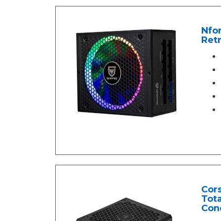
Nfor
Retr
Cors
Tot
Con