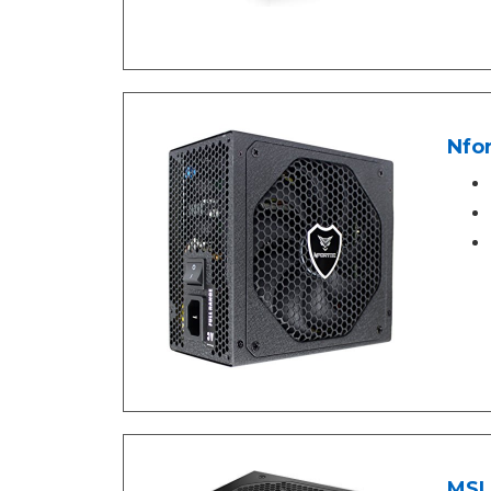
Nfo
MSI