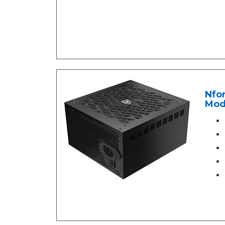
Nfo
Modu