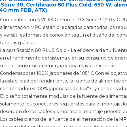
Serie 30, Certificado 80 Plus Gold, 650 W, ali
140 mm FDB, ATX)
Compatible con NVIDIA GeForce RTX Serie 30/20 y GPU 
alimentación MPG están preparados para todos los requ
y versátiles formas de conexión según el diseño del con
tarjetas gráficas
La certificación 80 PLUS Gold - La eficiencia de tu fuen
en el rendimiento del sistema y en su consumo de energ
menor consumo de energía y una mayor eficiencia
Condensadores 100% japoneses de 105° C Con el objetiv
la estabilidad del rendimiento, la fuente de alimentac
condensadores 100% japoneses de 105° C y condensador
El diseño totalmente modular de la fuente de alimentac
solamente los conectores requeridos para el montaje, lo
desorden de los cables y simplifica el montaje general d
Los cables planos de la fuente de alimentación de la MPG 
ahorran dolores de cabeza; gracias a los cables planos, 