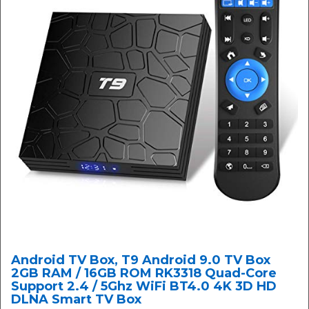
Android TV Box, T9 Android 9.0 TV Box
2GB RAM / 16GB ROM RK3318 Quad-Core
Support 2.4 / 5Ghz WiFi BT4.0 4K 3D HD
DLNA Smart TV Box