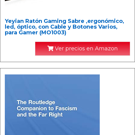
Yeyian Ratón Gaming Sabre ,ergonómico,
led, óptico, con Cable y Botones Varios,
para Gamer (MO1003)
Ver precios en Amazon