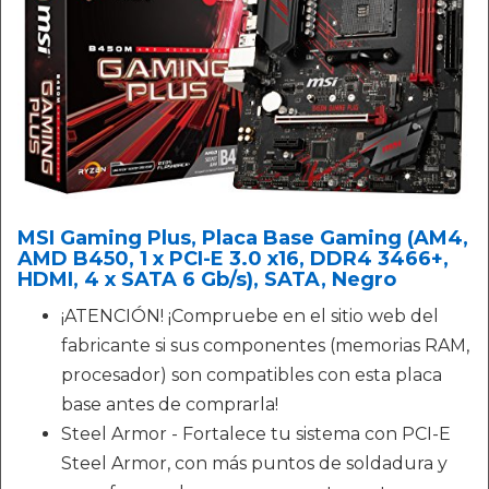
MSI Gaming Plus, Placa Base Gaming (AM4,
AMD B450, 1 x PCI-E 3.0 x16, DDR4 3466+,
HDMI, 4 x SATA 6 Gb/s), SATA, Negro
¡ATENCIÓN! ¡Compruebe en el sitio web del
fabricante si sus componentes (memorias RAM,
procesador) son compatibles con esta placa
base antes de comprarla!
Steel Armor - Fortalece tu sistema con PCI-E
Steel Armor, con más puntos de soldadura y