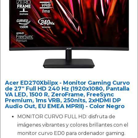
Acer ED270Xbiipx - Monitor Gaming Curvo
de 27" Full HD 240 Hz (1920x1080, Pantalla
VA LED, 1500 R, ZeroFrame, FreeSync
Premium, 1ms VRB, 250nits, 2xHDMI DP
Audio Out, EU EMEA MPRII) - Color Negro
MONITOR CURVO FULL HD: disfruta de
imágenes vibrantes y colores brillantes con el
monitor curvo ED0 para ordenador gaming.