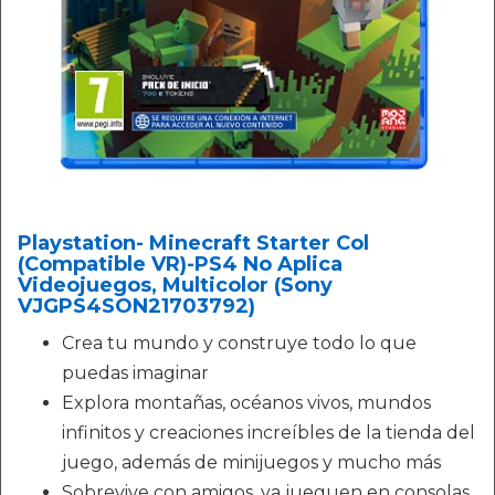
Playstation- Minecraft Starter Col
(Compatible VR)-PS4 No Aplica
Videojuegos, Multicolor (Sony
VJGPS4SON21703792)
Crea tu mundo y construye todo lo que
puedas imaginar
Explora montañas, océanos vivos, mundos
infinitos y creaciones increíbles de la tienda del
juego, además de minijuegos y mucho más
Sobrevive con amigos, ya jueguen en consolas,