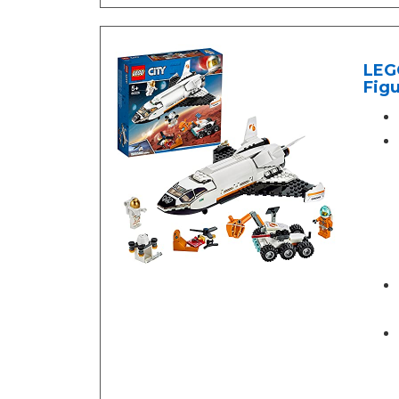
LEGO
Figu