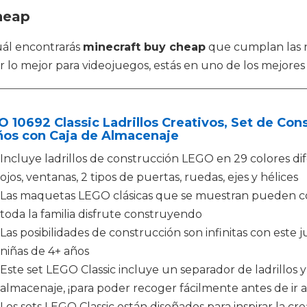
heap
cuál encontrarás
minecraft buy cheap
que cumplan las n
 mejor para videojuegos, estás en uno de los mejores s
 10692 Classic Ladrillos Creativos, Set de Con
ños con Caja de Almacenaje
Incluye ladrillos de construcción LEGO en 29 colores di
ojos, ventanas, 2 tipos de puertas, ruedas, ejes y hélices
Las maquetas LEGO clásicas que se muestran pueden co
toda la familia disfrute construyendo
Las posibilidades de construcción son infinitas con este
niñas de 4+ años
Este set LEGO Classic incluye un separador de ladrillos y
almacenaje, ¡para poder recoger fácilmente antes de ir a
Los sets LEGO Classic están diseñados para inspirar la cr