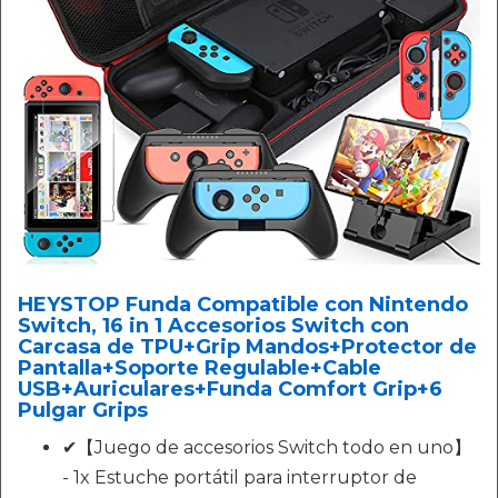
HEYSTOP Funda Compatible con Nintendo
Switch, 16 in 1 Accesorios Switch con
Carcasa de TPU+Grip Mandos+Protector de
Pantalla+Soporte Regulable+Cable
USB+Auriculares+Funda Comfort Grip+6
Pulgar Grips
✔【Juego de accesorios Switch todo en uno】
- 1x Estuche portátil para interruptor de